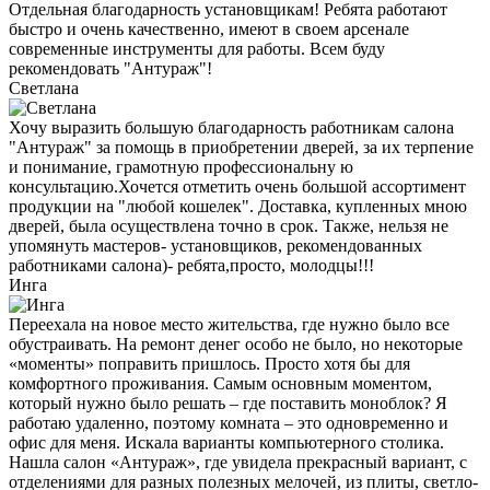
Отдельная благодарность установщикам! Ребята работают
быстро и очень качественно, имеют в своем арсенале
современные инструменты для работы. Всем буду
рекомендовать "Антураж"!
Светлана
Хочу выразить большую благодарность работникам салона
"Антураж" за помощь в приобретении дверей, за их терпение
и понимание, грамотную профессиональну ю
консультацию.Хочется отметить очень большой ассортимент
продукции на "любой кошелек". Доставка, купленных мною
дверей, была осуществлена точно в срок. Также, нельзя не
упомянуть мастеров- установщиков, рекомендованных
работниками салона)- ребята,просто, молодцы!!!
Инга
Переехала на новое место жительства, где нужно было все
обустраивать. На ремонт денег особо не было, но некоторые
«моменты» поправить пришлось. Просто хотя бы для
комфортного проживания. Самым основным моментом,
который нужно было решать – где поставить моноблок? Я
работаю удаленно, поэтому комната – это одновременно и
офис для меня. Искала варианты компьютерного столика.
Нашла салон «Антураж», где увидела прекрасный вариант, с
отделениями для разных полезных мелочей, из плиты, светло-