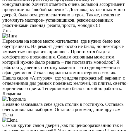
консультацию.Хочется отметить очень большой ассортимент
продукции на "любой кошелек". Доставка, купленных мною
дверей, была осуществлена точно в срок. Также, нельзя не
упомянуть мастеров- установщиков, рекомендованных
работниками салона)- ребята,просто, молодцы!!!
Инга
Переехала на новое место жительства, где нужно было все
обустраивать. На ремонт денег особо не было, но некоторые
«моменты» поправить пришлось. Просто хотя бы для
комфортного проживания. Самым основным моментом,
который нужно было решать – где поставить моноблок? Я
работаю удаленно, поэтому комната – это одновременно и
офис для меня. Искала варианты компьютерного столика.
Нашла салон «Антураж», где увидела прекрасный вариант, с
отделениями для разных полезных мелочей, из плиты, светло-
коричневого цвета. Теперь можно было спокойно работать.
Людмила
Недавно заказывала себе здесь столик в гостиную. Осталась
очень довольна выбором. Оставила рекомендации друзьям.
Elena
Самый крутой салон дверей ,как по ценообразованию так и
по качеству самих дверей!! Установка точно в срок! При этом