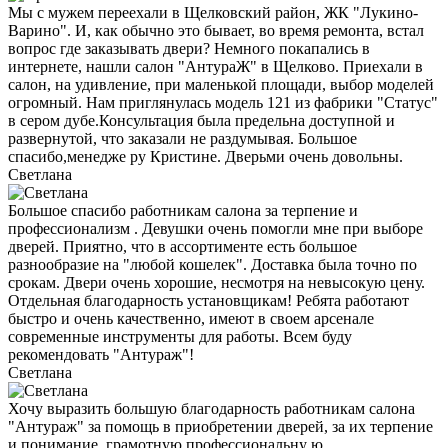
Мы с мужем переехали в Щелковский район, ЖК "Лукино-
Варино". И, как обычно это бывает, во время ремонта, встал
вопрос где заказывать двери? Немного покапались в
интернете, нашли салон "АнтураЖ" в Щелково. Приехали в
салон, на удивление, при маленькой площади, выбор моделей
огромный. Нам приглянулась модель 121 из фабрики "Статус"
в сером дубе.Консультация была предельна доступной и
развернутой, что заказали не раздумывая. Большое
спасибо,менедже ру Кристине. Дверьми очень довольны.
Светлана
Большое спасибо работникам салона за терпение и
профессионализм . Девушки очень помогли мне при выборе
дверей. Приятно, что в ассортименте есть большое
разнообразие на "любой кошелек". Доставка была точно по
срокам. Двери очень хорошие, несмотря на невысокую цену.
Отдельная благодарность установщикам! Ребята работают
быстро и очень качественно, имеют в своем арсенале
современные инструменты для работы. Всем буду
рекомендовать "Антураж"!
Светлана
Хочу выразить большую благодарность работникам салона
"Антураж" за помощь в приобретении дверей, за их терпение
и понимание, грамотную профессиональну ю