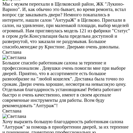
Мы с мужем переехали в Щелковский район, ЖК "Лукино-
Варино". И, как обычно это бывает, во время ремонта, встал
вопрос где заказывать двери? Немного покапались в
интернете, нашли салон "АнтураЖ" в Щелково. Приехали в
салон, на удивление, при маленькой площади, выбор моделей
огромный. Нам приглянулась модель 121 из фабрики "Статус"
в сером дубе.Консультация была предельна доступной и
развернутой, что заказали не раздумывая. Большое
спасибо,менедже ру Кристине. Дверьми очень довольны.
Светлана
Большое спасибо работникам салона за терпение и
профессионализм . Девушки очень помогли мне при выборе
дверей. Приятно, что в ассортименте есть большое
разнообразие на "любой кошелек". Доставка была точно по
срокам. Двери очень хорошие, несмотря на невысокую цену.
Отдельная благодарность установщикам! Ребята работают
быстро и очень качественно, имеют в своем арсенале
современные инструменты для работы. Всем буду
рекомендовать "Антураж"!
Светлана
Хочу выразить большую благодарность работникам салона
"Антураж" за помощь в приобретении дверей, за их терпение
и понимание, грамотную профессиональну ю