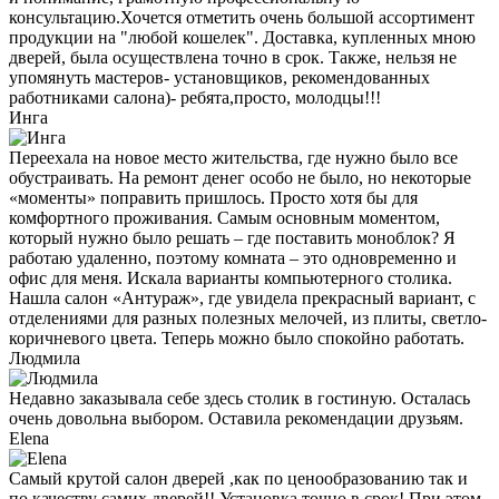
консультацию.Хочется отметить очень большой ассортимент
продукции на "любой кошелек". Доставка, купленных мною
дверей, была осуществлена точно в срок. Также, нельзя не
упомянуть мастеров- установщиков, рекомендованных
работниками салона)- ребята,просто, молодцы!!!
Инга
Переехала на новое место жительства, где нужно было все
обустраивать. На ремонт денег особо не было, но некоторые
«моменты» поправить пришлось. Просто хотя бы для
комфортного проживания. Самым основным моментом,
который нужно было решать – где поставить моноблок? Я
работаю удаленно, поэтому комната – это одновременно и
офис для меня. Искала варианты компьютерного столика.
Нашла салон «Антураж», где увидела прекрасный вариант, с
отделениями для разных полезных мелочей, из плиты, светло-
коричневого цвета. Теперь можно было спокойно работать.
Людмила
Недавно заказывала себе здесь столик в гостиную. Осталась
очень довольна выбором. Оставила рекомендации друзьям.
Elena
Самый крутой салон дверей ,как по ценообразованию так и
по качеству самих дверей!! Установка точно в срок! При этом