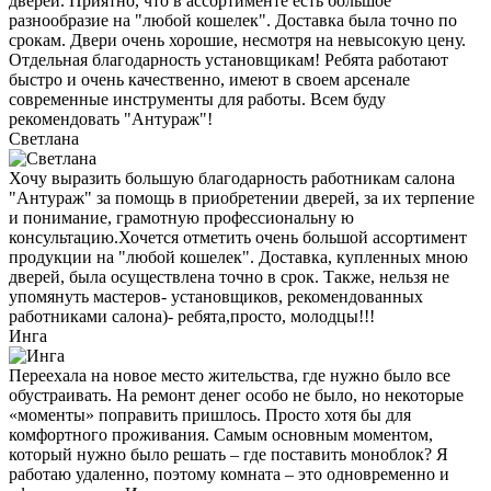
дверей. Приятно, что в ассортименте есть большое
разнообразие на "любой кошелек". Доставка была точно по
срокам. Двери очень хорошие, несмотря на невысокую цену.
Отдельная благодарность установщикам! Ребята работают
быстро и очень качественно, имеют в своем арсенале
современные инструменты для работы. Всем буду
рекомендовать "Антураж"!
Светлана
Хочу выразить большую благодарность работникам салона
"Антураж" за помощь в приобретении дверей, за их терпение
и понимание, грамотную профессиональну ю
консультацию.Хочется отметить очень большой ассортимент
продукции на "любой кошелек". Доставка, купленных мною
дверей, была осуществлена точно в срок. Также, нельзя не
упомянуть мастеров- установщиков, рекомендованных
работниками салона)- ребята,просто, молодцы!!!
Инга
Переехала на новое место жительства, где нужно было все
обустраивать. На ремонт денег особо не было, но некоторые
«моменты» поправить пришлось. Просто хотя бы для
комфортного проживания. Самым основным моментом,
который нужно было решать – где поставить моноблок? Я
работаю удаленно, поэтому комната – это одновременно и