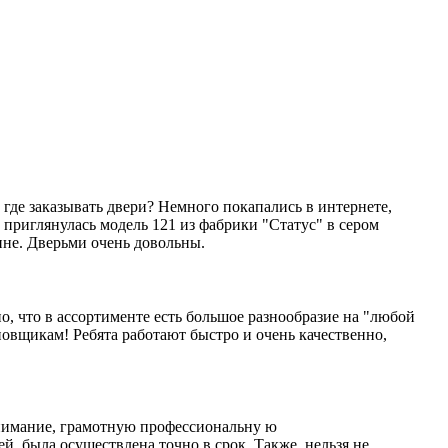
где заказывать двери? Немного покапались в интернете,
приглянулась модель 121 из фабрики "Статус" в сером
ине. Дверьми очень довольны.
, что в ассортименте есть большое разнообразие на "любой
новщикам! Ребята работают быстро и очень качественно,
онимание, грамотную профессиональну ю
, была осуществлена точно в срок. Также, нельзя не