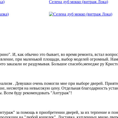
ка)
Селена дуб мокко (витраж Лока)
о". И, как обычно это бывает, во время ремонта, встал вопрос 
вление, при маленькой площади, выбор моделей огромный. Нам 
 что заказали не раздумывая. Большое спасибо,менедже ру Крист
нализм . Девушки очень помогли мне при выборе дверей. Приятно
ие, несмотря на невысокую цену. Отдельная благодарность уста
ы. Всем буду рекомендовать "Антураж"!
нтураж" за помощь в приобретении дверей, за их терпение и п
родукции на "любой кошелек". Доставка, купленных мною дверей