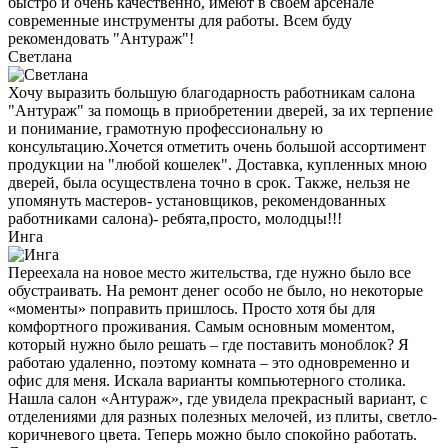
быстро и очень качественно, имеют в своем арсенале
современные инструменты для работы. Всем буду
рекомендовать "Антураж"!
Светлана
Хочу выразить большую благодарность работникам салона
"Антураж" за помощь в приобретении дверей, за их терпение
и понимание, грамотную профессиональну ю
консультацию.Хочется отметить очень большой ассортимент
продукции на "любой кошелек". Доставка, купленных мною
дверей, была осуществлена точно в срок. Также, нельзя не
упомянуть мастеров- установщиков, рекомендованных
работниками салона)- ребята,просто, молодцы!!!
Инга
Переехала на новое место жительства, где нужно было все
обустраивать. На ремонт денег особо не было, но некоторые
«моменты» поправить пришлось. Просто хотя бы для
комфортного проживания. Самым основным моментом,
который нужно было решать – где поставить моноблок? Я
работаю удаленно, поэтому комната – это одновременно и
офис для меня. Искала варианты компьютерного столика.
Нашла салон «Антураж», где увидела прекрасный вариант, с
отделениями для разных полезных мелочей, из плиты, светло-
коричневого цвета. Теперь можно было спокойно работать.