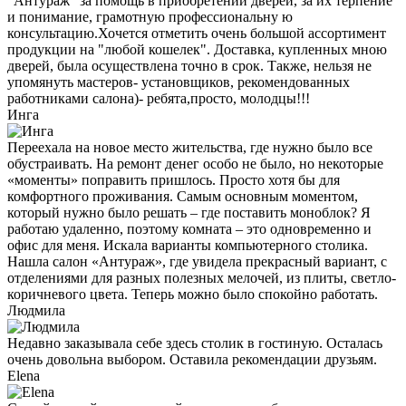
"Антураж" за помощь в приобретении дверей, за их терпение
и понимание, грамотную профессиональну ю
консультацию.Хочется отметить очень большой ассортимент
продукции на "любой кошелек". Доставка, купленных мною
дверей, была осуществлена точно в срок. Также, нельзя не
упомянуть мастеров- установщиков, рекомендованных
работниками салона)- ребята,просто, молодцы!!!
Инга
Переехала на новое место жительства, где нужно было все
обустраивать. На ремонт денег особо не было, но некоторые
«моменты» поправить пришлось. Просто хотя бы для
комфортного проживания. Самым основным моментом,
который нужно было решать – где поставить моноблок? Я
работаю удаленно, поэтому комната – это одновременно и
офис для меня. Искала варианты компьютерного столика.
Нашла салон «Антураж», где увидела прекрасный вариант, с
отделениями для разных полезных мелочей, из плиты, светло-
коричневого цвета. Теперь можно было спокойно работать.
Людмила
Недавно заказывала себе здесь столик в гостиную. Осталась
очень довольна выбором. Оставила рекомендации друзьям.
Elena