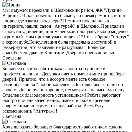
Мы с мужем переехали в Щелковский район, ЖК "Лукино-
Варино". И, как обычно это бывает, во время ремонта, встал
вопрос где заказывать двери? Немного покапались в
интернете, нашли салон "АнтураЖ" в Щелково. Приехали в
салон, на удивление, при маленькой площади, выбор моделей
огромный. Нам приглянулась модель 121 из фабрики "Статус"
в сером дубе.Консультация была предельна доступной и
развернутой, что заказали не раздумывая. Большое
спасибо,менедже ру Кристине. Дверьми очень довольны.
Светлана
Большое спасибо работникам салона за терпение и
профессионализм . Девушки очень помогли мне при выборе
дверей. Приятно, что в ассортименте есть большое
разнообразие на "любой кошелек". Доставка была точно по
срокам. Двери очень хорошие, несмотря на невысокую цену.
Отдельная благодарность установщикам! Ребята работают
быстро и очень качественно, имеют в своем арсенале
современные инструменты для работы. Всем буду
рекомендовать "Антураж"!
Светлана
Хочу выразить большую благодарность работникам салона