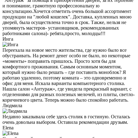
"Антураж" за помощь в приобретении дверей, за их терпение
и понимание, грамотную профессиональну ю
консультацию.Хочется отметить очень большой ассортимент
продукции на "любой кошелек". Доставка, купленных мною
дверей, была осуществлена точно в срок. Также, нельзя не
упомянуть мастеров- установщиков, рекомендованных
работниками салона)- ребята,просто, молодцы!!!
Инга
Переехала на новое место жительства, где нужно было все
обустраивать. На ремонт денег особо не было, но некоторые
«моменты» поправить пришлось. Просто хотя бы для
комфортного проживания. Самым основным моментом,
который нужно было решать – где поставить моноблок? Я
работаю удаленно, поэтому комната – это одновременно и
офис для меня. Искала варианты компьютерного столика.
Нашла салон «Антураж», где увидела прекрасный вариант, с
отделениями для разных полезных мелочей, из плиты, светло-
коричневого цвета. Теперь можно было спокойно работать.
Людмила
Недавно заказывала себе здесь столик в гостиную. Осталась
очень довольна выбором. Оставила рекомендации друзьям.
Elena