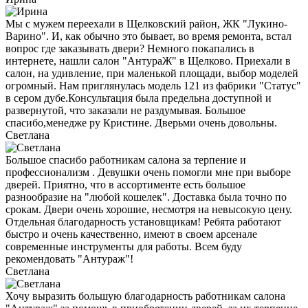
Мы с мужем переехали в Щелковский район, ЖК "Лукино-
Варино". И, как обычно это бывает, во время ремонта, встал
вопрос где заказывать двери? Немного покапались в
интернете, нашли салон "АнтураЖ" в Щелково. Приехали в
салон, на удивление, при маленькой площади, выбор моделей
огромный. Нам приглянулась модель 121 из фабрики "Статус"
в сером дубе.Консультация была предельна доступной и
развернутой, что заказали не раздумывая. Большое
спасибо,менедже ру Кристине. Дверьми очень довольны.
Светлана
Большое спасибо работникам салона за терпение и
профессионализм . Девушки очень помогли мне при выборе
дверей. Приятно, что в ассортименте есть большое
разнообразие на "любой кошелек". Доставка была точно по
срокам. Двери очень хорошие, несмотря на невысокую цену.
Отдельная благодарность установщикам! Ребята работают
быстро и очень качественно, имеют в своем арсенале
современные инструменты для работы. Всем буду
рекомендовать "Антураж"!
Светлана
Хочу выразить большую благодарность работникам салона