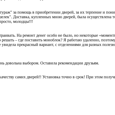
тураж" за помощь в приобретении дверей, за их терпение и по
лек". Доставка, купленных мною дверей, была осуществлена точ
просто, молодцы!!!
страивать. На ремонт денег особо не было, но некоторые «момен
шать – где поставить моноблок? Я работаю удаленно, поэтому 
увидела прекрасный вариант, с отделениями для разных полезны
чень довольна выбором. Оставила рекомендации друзьям.
качеству самих дверей!! Установка точно в срок! При этом полу