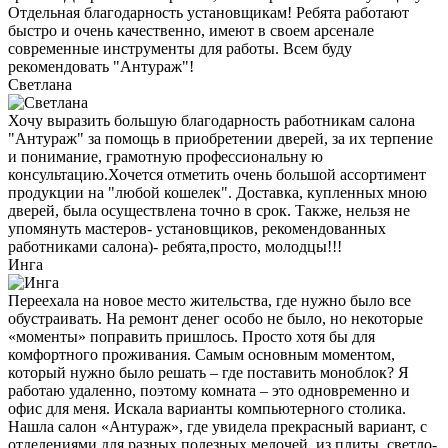
Отдельная благодарность установщикам! Ребята работают
быстро и очень качественно, имеют в своем арсенале
современные инструменты для работы. Всем буду
рекомендовать "Антураж"!
Светлана
Хочу выразить большую благодарность работникам салона
"Антураж" за помощь в приобретении дверей, за их терпение
и понимание, грамотную профессиональну ю
консультацию.Хочется отметить очень большой ассортимент
продукции на "любой кошелек". Доставка, купленных мною
дверей, была осуществлена точно в срок. Также, нельзя не
упомянуть мастеров- установщиков, рекомендованных
работниками салона)- ребята,просто, молодцы!!!
Инга
Переехала на новое место жительства, где нужно было все
обустраивать. На ремонт денег особо не было, но некоторые
«моменты» поправить пришлось. Просто хотя бы для
комфортного проживания. Самым основным моментом,
который нужно было решать – где поставить моноблок? Я
работаю удаленно, поэтому комната – это одновременно и
офис для меня. Искала варианты компьютерного столика.
Нашла салон «Антураж», где увидела прекрасный вариант, с
отделениями для разных полезных мелочей, из плиты, светло-