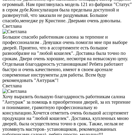
огромный. Нам приглянулась модель 121 из фабрики "Статус"
в сером дубе.Консультация была предельна доступной и
развернутой, что заказали не раздумывая. Большое
спасибо,менедже ру Кристине. Дверьми очень довольны.
Светлана
Большое спасибо работникам салона за терпение и
профессионализм . Девушки очень помогли мне при выборе
дверей. Приятно, что в ассортименте есть большое
разнообразие на "любой кошелек". Доставка была точно по
срокам. Двери очень хорошие, несмотря на невысокую цену.
Отдельная благодарность установщикам! Ребята работают
быстро и очень качественно, имеют в своем арсенале
современные инструменты для работы. Всем буду
рекомендовать "Антураж"!
Светлана
Хочу выразить большую благодарность работникам салона
"Антураж" за помощь в приобретении дверей, за их терпение
и понимание, грамотную профессиональну ю
консультацию.Хочется отметить очень большой ассортимент
продукции на "любой кошелек". Доставка, купленных мною
дверей, была осуществлена точно в срок. Также, нельзя не
упомянуть мастеров- установщиков, рекомендованных
работниками салона)- ребята,просто, молодцы!!!