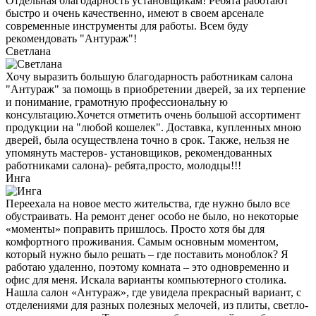
Отдельная благодарность установщикам! Ребята работают
быстро и очень качественно, имеют в своем арсенале
современные инструменты для работы. Всем буду
рекомендовать "Антураж"!
Светлана
Хочу выразить большую благодарность работникам салона
"Антураж" за помощь в приобретении дверей, за их терпение
и понимание, грамотную профессиональну ю
консультацию.Хочется отметить очень большой ассортимент
продукции на "любой кошелек". Доставка, купленных мною
дверей, была осуществлена точно в срок. Также, нельзя не
упомянуть мастеров- установщиков, рекомендованных
работниками салона)- ребята,просто, молодцы!!!
Инга
Переехала на новое место жительства, где нужно было все
обустраивать. На ремонт денег особо не было, но некоторые
«моменты» поправить пришлось. Просто хотя бы для
комфортного проживания. Самым основным моментом,
который нужно было решать – где поставить моноблок? Я
работаю удаленно, поэтому комната – это одновременно и
офис для меня. Искала варианты компьютерного столика.
Нашла салон «Антураж», где увидела прекрасный вариант, с
отделениями для разных полезных мелочей, из плиты, светло-