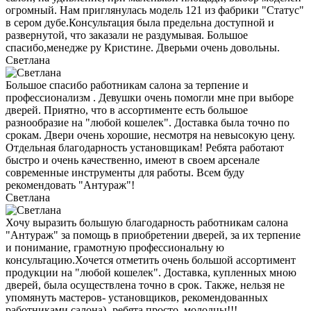
огромный. Нам приглянулась модель 121 из фабрики "Статус"
в сером дубе.Консультация была предельна доступной и
развернутой, что заказали не раздумывая. Большое
спасибо,менедже ру Кристине. Дверьми очень довольны.
Светлана
Большое спасибо работникам салона за терпение и
профессионализм . Девушки очень помогли мне при выборе
дверей. Приятно, что в ассортименте есть большое
разнообразие на "любой кошелек". Доставка была точно по
срокам. Двери очень хорошие, несмотря на невысокую цену.
Отдельная благодарность установщикам! Ребята работают
быстро и очень качественно, имеют в своем арсенале
современные инструменты для работы. Всем буду
рекомендовать "Антураж"!
Светлана
Хочу выразить большую благодарность работникам салона
"Антураж" за помощь в приобретении дверей, за их терпение
и понимание, грамотную профессиональну ю
консультацию.Хочется отметить очень большой ассортимент
продукции на "любой кошелек". Доставка, купленных мною
дверей, была осуществлена точно в срок. Также, нельзя не
упомянуть мастеров- установщиков, рекомендованных
работниками салона)- ребята,просто, молодцы!!!