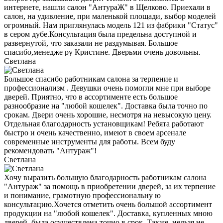
интернете, нашли салон "АнтураЖ" в Щелково. Приехали в
салон, на удивление, при маленькой площади, выбор моделей
огромный. Нам приглянулась модель 121 из фабрики "Статус"
в сером дубе.Консультация была предельна доступной и
развернутой, что заказали не раздумывая. Большое
спасибо,менедже ру Кристине. Дверьми очень довольны.
Светлана
Большое спасибо работникам салона за терпение и
профессионализм . Девушки очень помогли мне при выборе
дверей. Приятно, что в ассортименте есть большое
разнообразие на "любой кошелек". Доставка была точно по
срокам. Двери очень хорошие, несмотря на невысокую цену.
Отдельная благодарность установщикам! Ребята работают
быстро и очень качественно, имеют в своем арсенале
современные инструменты для работы. Всем буду
рекомендовать "Антураж"!
Светлана
Хочу выразить большую благодарность работникам салона
"Антураж" за помощь в приобретении дверей, за их терпение
и понимание, грамотную профессиональну ю
консультацию.Хочется отметить очень большой ассортимент
продукции на "любой кошелек". Доставка, купленных мною
дверей, была осуществлена точно в срок. Также, нельзя не