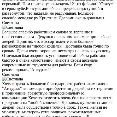
огромный. Нам приглянулась модель 121 из фабрики "Статус"
в сером дубе.Консультация была предельна доступной и
развернутой, что заказали не раздумывая. Большое
спасибо,менедже ру Кристине. Дверьми очень довольны.
Светлана
Большое спасибо работникам салона за терпение и
профессионализм . Девушки очень помогли мне при выборе
дверей. Приятно, что в ассортименте есть большое
разнообразие на "любой кошелек". Доставка была точно по
срокам. Двери очень хорошие, несмотря на невысокую цену.
Отдельная благодарность установщикам! Ребята работают
быстро и очень качественно, имеют в своем арсенале
современные инструменты для работы. Всем буду
рекомендовать "Антураж"!
Светлана
Хочу выразить большую благодарность работникам салона
"Антураж" за помощь в приобретении дверей, за их терпение
и понимание, грамотную профессиональну ю
консультацию.Хочется отметить очень большой ассортимент
продукции на "любой кошелек". Доставка, купленных мною
дверей, была осуществлена точно в срок. Также, нельзя не
упомянуть мастеров- установщиков, рекомендованных
работниками салона)- ребята,просто, молодцы!!!