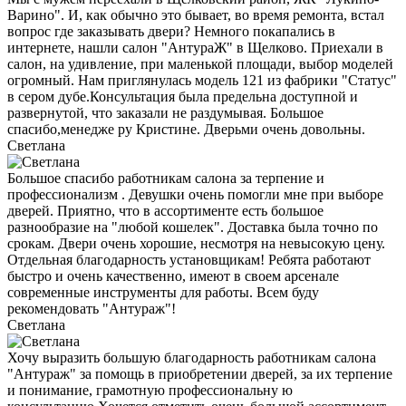
Варино". И, как обычно это бывает, во время ремонта, встал
вопрос где заказывать двери? Немного покапались в
интернете, нашли салон "АнтураЖ" в Щелково. Приехали в
салон, на удивление, при маленькой площади, выбор моделей
огромный. Нам приглянулась модель 121 из фабрики "Статус"
в сером дубе.Консультация была предельна доступной и
развернутой, что заказали не раздумывая. Большое
спасибо,менедже ру Кристине. Дверьми очень довольны.
Светлана
Большое спасибо работникам салона за терпение и
профессионализм . Девушки очень помогли мне при выборе
дверей. Приятно, что в ассортименте есть большое
разнообразие на "любой кошелек". Доставка была точно по
срокам. Двери очень хорошие, несмотря на невысокую цену.
Отдельная благодарность установщикам! Ребята работают
быстро и очень качественно, имеют в своем арсенале
современные инструменты для работы. Всем буду
рекомендовать "Антураж"!
Светлана
Хочу выразить большую благодарность работникам салона
"Антураж" за помощь в приобретении дверей, за их терпение
и понимание, грамотную профессиональну ю