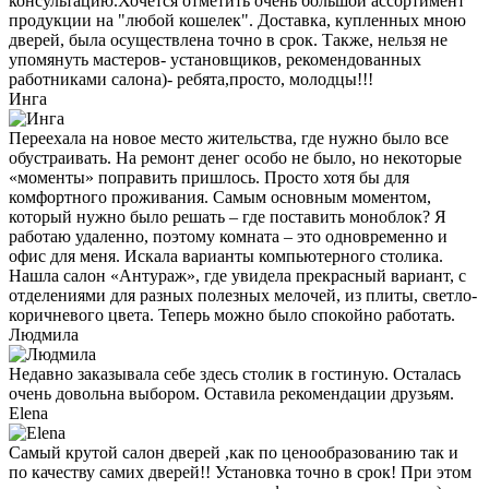
консультацию.Хочется отметить очень большой ассортимент
продукции на "любой кошелек". Доставка, купленных мною
дверей, была осуществлена точно в срок. Также, нельзя не
упомянуть мастеров- установщиков, рекомендованных
работниками салона)- ребята,просто, молодцы!!!
Инга
Переехала на новое место жительства, где нужно было все
обустраивать. На ремонт денег особо не было, но некоторые
«моменты» поправить пришлось. Просто хотя бы для
комфортного проживания. Самым основным моментом,
который нужно было решать – где поставить моноблок? Я
работаю удаленно, поэтому комната – это одновременно и
офис для меня. Искала варианты компьютерного столика.
Нашла салон «Антураж», где увидела прекрасный вариант, с
отделениями для разных полезных мелочей, из плиты, светло-
коричневого цвета. Теперь можно было спокойно работать.
Людмила
Недавно заказывала себе здесь столик в гостиную. Осталась
очень довольна выбором. Оставила рекомендации друзьям.
Elena
Самый крутой салон дверей ,как по ценообразованию так и
по качеству самих дверей!! Установка точно в срок! При этом