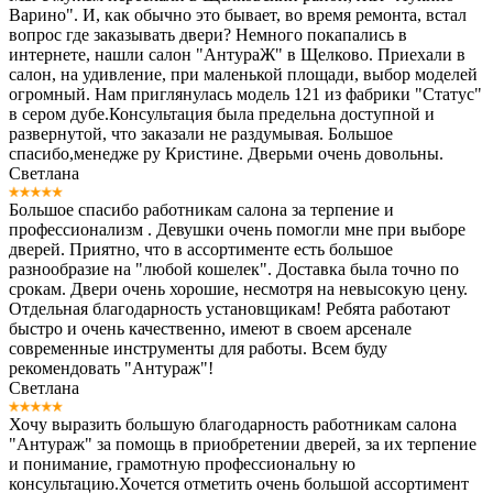
Варино". И, как обычно это бывает, во время ремонта, встал
вопрос где заказывать двери? Немного покапались в
интернете, нашли салон "АнтураЖ" в Щелково. Приехали в
салон, на удивление, при маленькой площади, выбор моделей
огромный. Нам приглянулась модель 121 из фабрики "Статус"
в сером дубе.Консультация была предельна доступной и
развернутой, что заказали не раздумывая. Большое
спасибо,менедже ру Кристине. Дверьми очень довольны.
Светлана
Большое спасибо работникам салона за терпение и
профессионализм . Девушки очень помогли мне при выборе
дверей. Приятно, что в ассортименте есть большое
разнообразие на "любой кошелек". Доставка была точно по
срокам. Двери очень хорошие, несмотря на невысокую цену.
Отдельная благодарность установщикам! Ребята работают
быстро и очень качественно, имеют в своем арсенале
современные инструменты для работы. Всем буду
рекомендовать "Антураж"!
Светлана
Хочу выразить большую благодарность работникам салона
"Антураж" за помощь в приобретении дверей, за их терпение
и понимание, грамотную профессиональну ю
консультацию.Хочется отметить очень большой ассортимент