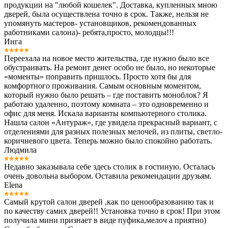
продукции на "любой кошелек". Доставка, купленных мною
дверей, была осуществлена точно в срок. Также, нельзя не
упомянуть мастеров- установщиков, рекомендованных
работниками салона)- ребята,просто, молодцы!!!
Инга
Переехала на новое место жительства, где нужно было все
обустраивать. На ремонт денег особо не было, но некоторые
«моменты» поправить пришлось. Просто хотя бы для
комфортного проживания. Самым основным моментом,
который нужно было решать – где поставить моноблок? Я
работаю удаленно, поэтому комната – это одновременно и
офис для меня. Искала варианты компьютерного столика.
Нашла салон «Антураж», где увидела прекрасный вариант, с
отделениями для разных полезных мелочей, из плиты, светло-
коричневого цвета. Теперь можно было спокойно работать.
Людмила
Недавно заказывала себе здесь столик в гостиную. Осталась
очень довольна выбором. Оставила рекомендации друзьям.
Elena
Самый крутой салон дверей ,как по ценообразованию так и
по качеству самих дверей!! Установка точно в срок! При этом
получила мини признает в виде пуфика,мелоч а приятно)