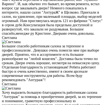
Варино". И, как обычно это бывает, во время ремонта, встал
вопрос где заказывать двери? Немного покапались в
интернете, нашли салон "АнтураЖ" в Щелково. Приехали в
салон, на удивление, при маленькой площади, выбор моделей
огромный. Нам приглянулась модель 121 из фабрики "Статус"
в сером дубе.Консультация была предельна доступной и
развернутой, что заказали не раздумывая. Большое
спасибо,менедже ру Кристине. Дверьми очень довольны.
Светлана
Большое спасибо работникам салона за терпение и
профессионализм . Девушки очень помогли мне при выборе
дверей. Приятно, что в ассортименте есть большое
разнообразие на "любой кошелек". Доставка была точно по
срокам. Двери очень хорошие, несмотря на невысокую цену.
Отдельная благодарность установщикам! Ребята работают
быстро и очень качественно, имеют в своем арсенале
современные инструменты для работы. Всем буду
рекомендовать "Антураж"!
Светлана
Хочу выразить большую благодарность работникам салона
"Антураж" за помощь в приобретении дверей, за их терпение
и понимание, грамотную профессиональну ю