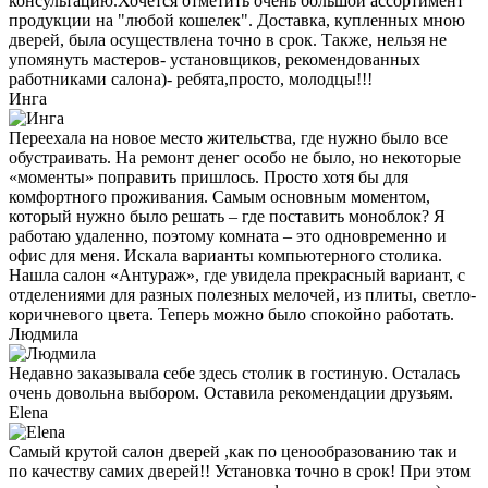
консультацию.Хочется отметить очень большой ассортимент
продукции на "любой кошелек". Доставка, купленных мною
дверей, была осуществлена точно в срок. Также, нельзя не
упомянуть мастеров- установщиков, рекомендованных
работниками салона)- ребята,просто, молодцы!!!
Инга
Переехала на новое место жительства, где нужно было все
обустраивать. На ремонт денег особо не было, но некоторые
«моменты» поправить пришлось. Просто хотя бы для
комфортного проживания. Самым основным моментом,
который нужно было решать – где поставить моноблок? Я
работаю удаленно, поэтому комната – это одновременно и
офис для меня. Искала варианты компьютерного столика.
Нашла салон «Антураж», где увидела прекрасный вариант, с
отделениями для разных полезных мелочей, из плиты, светло-
коричневого цвета. Теперь можно было спокойно работать.
Людмила
Недавно заказывала себе здесь столик в гостиную. Осталась
очень довольна выбором. Оставила рекомендации друзьям.
Elena
Самый крутой салон дверей ,как по ценообразованию так и
по качеству самих дверей!! Установка точно в срок! При этом