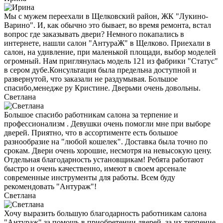
Мы с мужем переехали в Щелковский район, ЖК "Лукино-
Варино". И, как обычно это бывает, во время ремонта, встал
вопрос где заказывать двери? Немного покапались в
интернете, нашли салон "АнтураЖ" в Щелково. Приехали в
салон, на удивление, при маленькой площади, выбор моделей
огромный. Нам приглянулась модель 121 из фабрики "Статус"
в сером дубе.Консультация была предельна доступной и
развернутой, что заказали не раздумывая. Большое
спасибо,менедже ру Кристине. Дверьми очень довольны.
Светлана
Большое спасибо работникам салона за терпение и
профессионализм . Девушки очень помогли мне при выборе
дверей. Приятно, что в ассортименте есть большое
разнообразие на "любой кошелек". Доставка была точно по
срокам. Двери очень хорошие, несмотря на невысокую цену.
Отдельная благодарность установщикам! Ребята работают
быстро и очень качественно, имеют в своем арсенале
современные инструменты для работы. Всем буду
рекомендовать "Антураж"!
Светлана
Хочу выразить большую благодарность работникам салона
"Антураж" за помощь в приобретении дверей, за их терпение