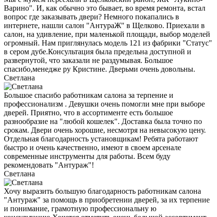
Варино". И, как обычно это бывает, во время ремонта, встал
вопрос где заказывать двери? Немного покапались в
интернете, нашли салон "АнтураЖ" в Щелково. Приехали в
салон, на удивление, при маленькой площади, выбор моделей
огромный. Нам приглянулась модель 121 из фабрики "Статус"
в сером дубе.Консультация была предельна доступной и
развернутой, что заказали не раздумывая. Большое
спасибо,менедже ру Кристине. Дверьми очень довольны.
Светлана
Большое спасибо работникам салона за терпение и
профессионализм . Девушки очень помогли мне при выборе
дверей. Приятно, что в ассортименте есть большое
разнообразие на "любой кошелек". Доставка была точно по
срокам. Двери очень хорошие, несмотря на невысокую цену.
Отдельная благодарность установщикам! Ребята работают
быстро и очень качественно, имеют в своем арсенале
современные инструменты для работы. Всем буду
рекомендовать "Антураж"!
Светлана
Хочу выразить большую благодарность работникам салона
"Антураж" за помощь в приобретении дверей, за их терпение
и понимание, грамотную профессиональну ю