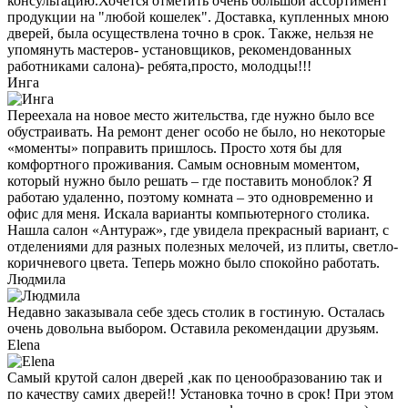
консультацию.Хочется отметить очень большой ассортимент
продукции на "любой кошелек". Доставка, купленных мною
дверей, была осуществлена точно в срок. Также, нельзя не
упомянуть мастеров- установщиков, рекомендованных
работниками салона)- ребята,просто, молодцы!!!
Инга
Переехала на новое место жительства, где нужно было все
обустраивать. На ремонт денег особо не было, но некоторые
«моменты» поправить пришлось. Просто хотя бы для
комфортного проживания. Самым основным моментом,
который нужно было решать – где поставить моноблок? Я
работаю удаленно, поэтому комната – это одновременно и
офис для меня. Искала варианты компьютерного столика.
Нашла салон «Антураж», где увидела прекрасный вариант, с
отделениями для разных полезных мелочей, из плиты, светло-
коричневого цвета. Теперь можно было спокойно работать.
Людмила
Недавно заказывала себе здесь столик в гостиную. Осталась
очень довольна выбором. Оставила рекомендации друзьям.
Elena
Самый крутой салон дверей ,как по ценообразованию так и
по качеству самих дверей!! Установка точно в срок! При этом